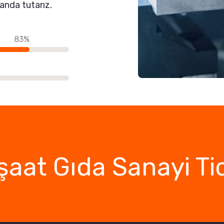
landa tutarız.
83%
şaat Gıda Sanayi Ti