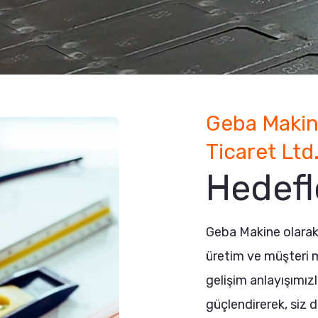
Geba Makin
Ticaret Ltd.
Hedefl
Geba Makine olarak, 
üretim ve müşteri 
gelişim anlayışımızl
güçlendirerek, siz d