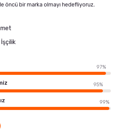
e öncü bir marka olmayı hedefliyoruz.
izmet
İşçilik
97%
miz
95%
ız
99%