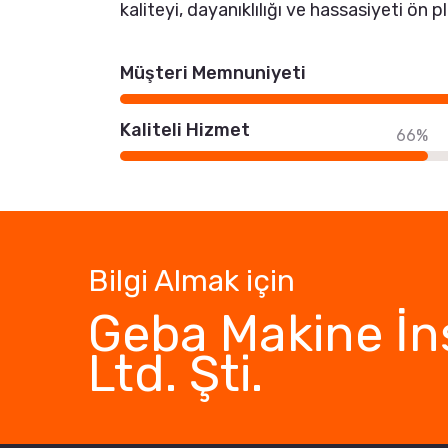
kaliteyi, dayanıklılığı ve hassasiyeti ön p
Müşteri Memnuniyeti
Kaliteli Hizmet
66%
Bilgi Almak için
Geba Makine İn
Ltd. Şti.