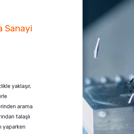
a Sanayi
ikle yaklaşır,
rle
mlerinden arama
ından talaşlı
im yaparken